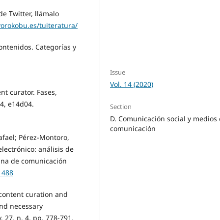
consumption and
de Twitter, llámalo
production (8%)
orokobu.es/tuiteratura/
contenidos. Categorí­as y
Issue
Vol. 14 (2020)
nt curator. Fases,
14, e14d04.
Section
D. Comunicación social y medios
comunicación
Rafael; Pérez-Montoro,
electrónico: análisis de
atina de comunicación
1488
ic content curation and
 and necessary
. 27, n. 4, pp. 778-791.