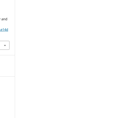
y and
0.e14d