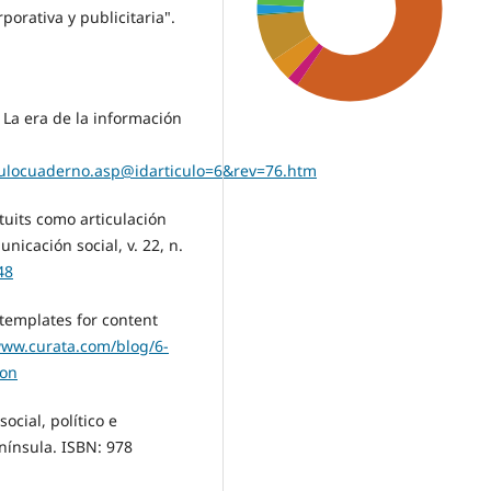
porativa y publicitaria".
 La era de la información
ticulocuaderno.asp@idarticulo=6&rev=76.htm
tuits como articulación
nicación social, v. 22, n.
SDG9: Industry,
48
innovation and
infrastructure (41%)
templates for content
www.curata.com/blog/6-
SDG16: Peace, Justice
ion
and strong institutions
(22%)
social, polí­tico e
ní­nsula. ISBN: 978
SDG12: Responsible