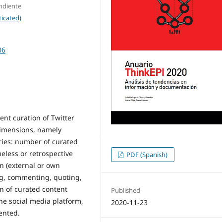
endiente
icated)
06
tent curation of Twitter
dimensions, namely
ries: number of curated
eless or retrospective
PDF (Spanish)
in (external or own
g, commenting, quoting,
on of curated content
Published
he social media platform,
2020-11-23
ented.