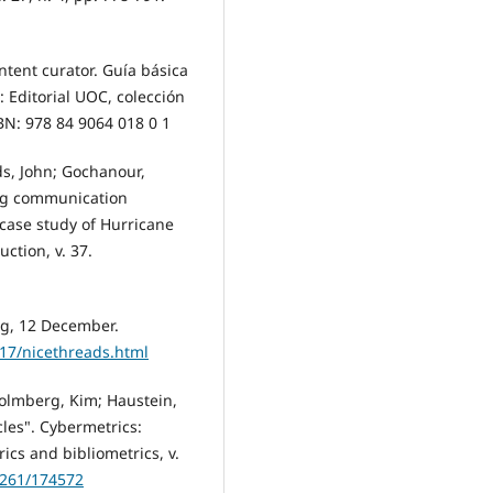
ontent curator. Guí­a básica
: Editorial UOC, colección
SBN: 978 84 9064 018 0 1
s, John; Gochanour,
ng communication
 case study of Hurricane
uction, v. 37.
og, 12 December.
017/nicethreads.html
Holmberg, Kim; Haustein,
cles". Cybermetrics:
ics and bibliometrics, v.
10261/174572