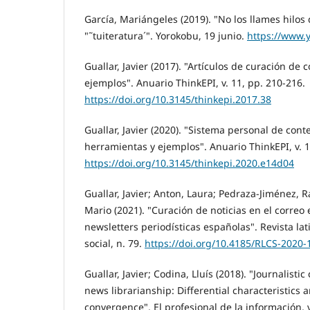
Garcí­a, Mariángeles (2019). "No los llames hilos 
"˜tuiteratura´". Yorokobu, 19 junio.
https://www.y
Guallar, Javier (2017). "Artí­culos de curación de 
ejemplos". Anuario ThinkEPI, v. 11, pp. 210-216.
https://doi.org/10.3145/thinkepi.2017.38
Guallar, Javier (2020). "Sistema personal de conte
herramientas y ejemplos". Anuario ThinkEPI, v. 
https://doi.org/10.3145/thinkepi.2020.e14d04
Guallar, Javier; Anton, Laura; Pedraza-Jiménez, 
Mario (2021). "Curación de noticias en el correo 
newsletters periodí­sticas españolas". Revista l
social, n. 79.
https://doi.org/10.4185/RLCS-2020-
Guallar, Javier; Codina, Lluí­s (2018). "Journalist
news librarianship: Differential characteristics
convergence". El profesional de la información, v