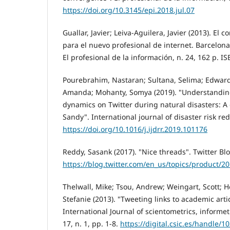
https://doi.org/10.3145/epi.2018.jul.07
Guallar, Javier; Leiva-Aguilera, Javier (2013). El c
para el nuevo profesional de internet. Barcelona
El profesional de la información, n. 24, 162 p. I
Pourebrahim, Nastaran; Sultana, Selima; Edward
Amanda; Mohanty, Somya (2019). "Understandi
dynamics on Twitter during natural disasters: A
Sandy". International journal of disaster risk red
https://doi.org/10.1016/j.ijdrr.2019.101176
Reddy, Sasank (2017). "Nice threads". Twitter Bl
https://blog.twitter.com/en_us/topics/product/2
Thelwall, Mike; Tsou, Andrew; Weingart, Scott; 
Stefanie (2013). "Tweeting links to academic arti
International Journal of scientometrics, informetr
17, n. 1, pp. 1-8.
https://digital.csic.es/handle/