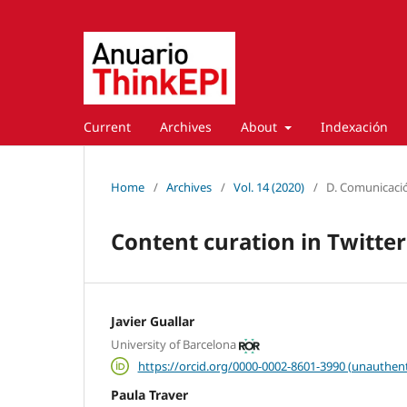
Current
Archives
About
Indexación
Home
/
Archives
/
Vol. 14 (2020)
/
D. Comunicació
Content curation in Twitt
Javier Guallar
University of Barcelona
https://orcid.org/0000-0002-8601-3990 (unauthent
Paula Traver