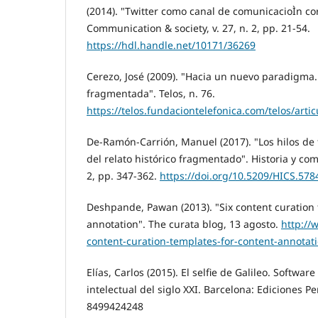
(2014). "Twitter como canal de comunicacioÌn cor
Communication & society, v. 27, n. 2, pp. 21-54.
https://hdl.handle.net/10171/36269
Cerezo, José (2009). "Hacia un nuevo paradigma.
fragmentada". Telos, n. 76.
https://telos.fundaciontelefonica.com/telos/ar
De-Ramón-Carrión, Manuel (2017). "Los hilos de 
del relato histórico fragmentado". Historia y comu
2, pp. 347-362.
https://doi.org/10.5209/HICS.578
Deshpande, Pawan (2013). "Six content curation 
annotation". The curata blog, 13 agosto.
http://
content-curation-templates-for-content-annotat
Elí­as, Carlos (2015). El selfie de Galileo. Software 
intelectual del siglo XXI. Barcelona: Ediciones Pe
8499424248