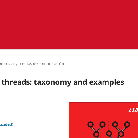
n social y medios de comunicación
er threads: taxonomy and examples
icated)