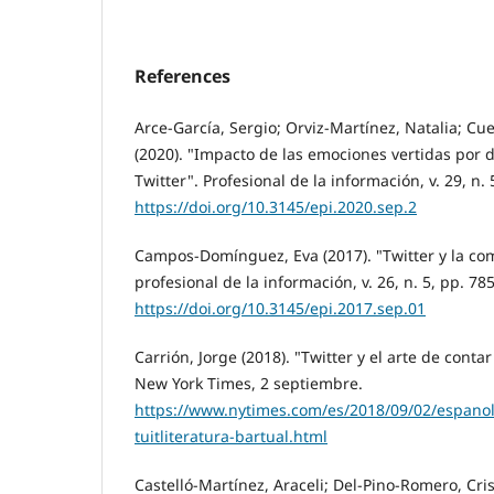
References
Arce-Garcí­a, Sergio; Orviz-Martí­nez, Natalia; Cu
(2020). "Impacto de las emociones vertidas por d
Twitter". Profesional de la información, v. 29, n.
https://doi.org/10.3145/epi.2020.sep.2
Campos-Domí­nguez, Eva (2017). "Twitter y la comu
profesional de la información, v. 26, n. 5, pp. 78
https://doi.org/10.3145/epi.2017.sep.01
Carrión, Jorge (2018). "Twitter y el arte de conta
New York Times, 2 septiembre.
https://www.nytimes.com/es/2018/09/02/espanol/c
tuitliteratura-bartual.html
Castelló-Martí­nez, Araceli; Del-Pino-Romero, Cri