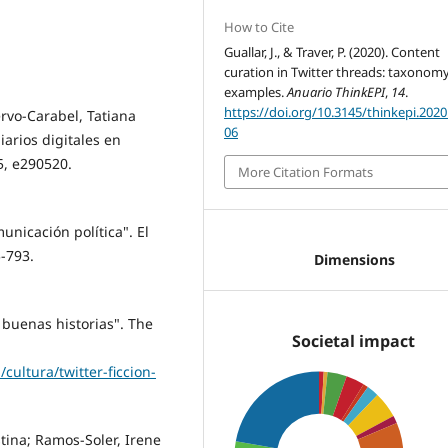
How to Cite
Guallar, J., & Traver, P. (2020). Content
curation in Twitter threads: taxonom
examples.
Anuario ThinkEPI
,
14
.
https://doi.org/10.3145/thinkepi.202
ervo-Carabel, Tatiana
06
iarios digitales en
 5, e290520.
More Citation Formats
nicación polí­tica". El
5-793.
Dimensions
r buenas historias". The
Societal impact
ultura/twitter-ficcion-
stina; Ramos-Soler, Irene